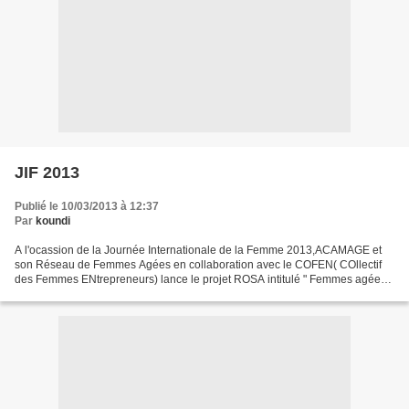
JIF 2013
Publié le 10/03/2013 à 12:37
Par
koundi
A l'ocassion de la Journée Internationale de la Femme 2013,ACAMAGE et
son Réseau de Femmes Agées en collaboration avec le COFEN( COllectif
des Femmes ENtrepreneurs) lance le projet ROSA intitulé " Femmes agées
au Cameroun". Tout debutera par une causerie...