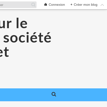
Connexion
+
Créer mon blog
r le
 société
et