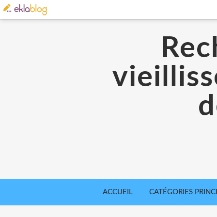
Rec
vieilli
d
ACCUEIL
CATÉGORIES PRINC