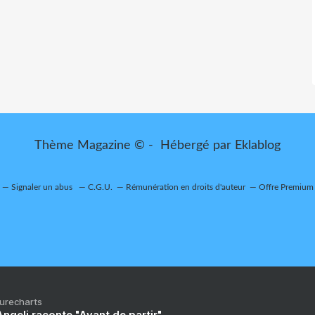
Thème Magazine © - Hébergé par
Eklablog
Signaler un abus
C.G.U.
Rémunération en droits d'auteur
Offre Premium
Purecharts
ngeli raconte "Avant de partir"