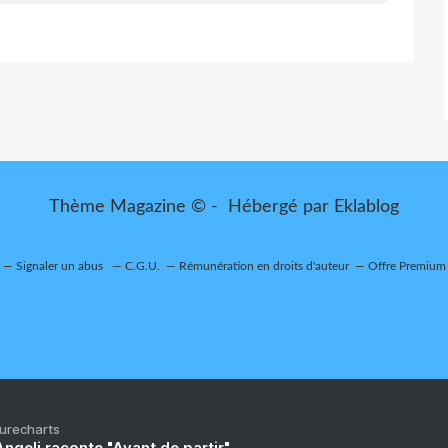
Thème Magazine © - Hébergé par
Eklablog
Signaler un abus
C.G.U.
Rémunération en droits d'auteur
Offre Premium
Purecharts
ngeli raconte "Avant de partir"