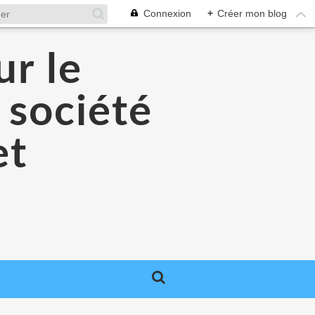
Connexion
+
Créer mon blog
r le
 société
et