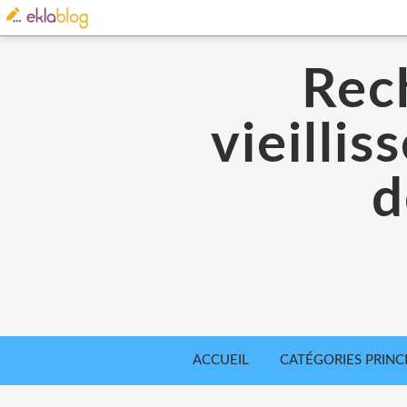
Rec
vieilli
d
ACCUEIL
CATÉGORIES PRINC