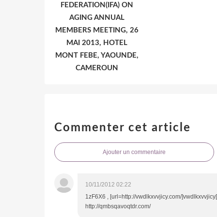
FEDERATION(IFA) ON
AGING ANNUAL
MEMBERS MEETING, 26
MAI 2013, HOTEL
MONT FEBE, YAOUNDE,
CAMEROUN
Commenter cet article
Ajouter un commentaire
10/11/2012 02:22
1zF6X6 , [url=http://vwdlkxvvjicy.com/]vwdlkxvvjicy[/u
http://qmbsqavoqtdr.com/