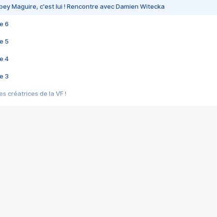
bey Maguire, c'est lui ! Rencontre avec Damien Witecka
e 6
e 5
e 4
e 3
s créatrices de la VF !
e 2
e 1
e Mektoub My Love arrive enfin ! Rencontre avec Shaïn Boumedine et Sal
i : après Toni en famille
elle réalise le bouleversant Dites lui que je l'aime
ais ! Rencontre autour de Vie privée de Rebecca Zlotowski
 de Marguerite, Grave... Rencontre avec Ella Rumpf